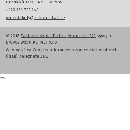
Hornická 1325, 34701 Tachov
+420 374 722 148
vedeni.skoly@zshornickatc.cz
© 2018
Základní škola Tachov, Hornická 1325
, vývoj a
provoz webu
KETNET s.r.o.
Web používá
Cookies
, informace o zpracování osobních
údajů naleznete
ZDE
.