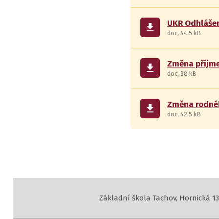
UKR Оdhlášen
get_app
doc, 44.5 kB
Změna příjm
get_app
doc, 38 kB
Změna rodnéh
get_app
doc, 42.5 kB
Základní škola Tachov, Hornická 13