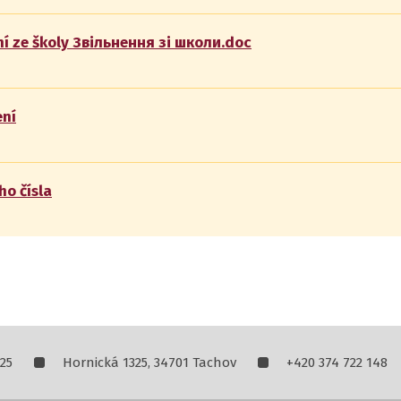
í ze školy Звільнення зі школи.doc
ení
o čísla
25
Hornická 1325, 34701 Tachov
+420 374 722 148