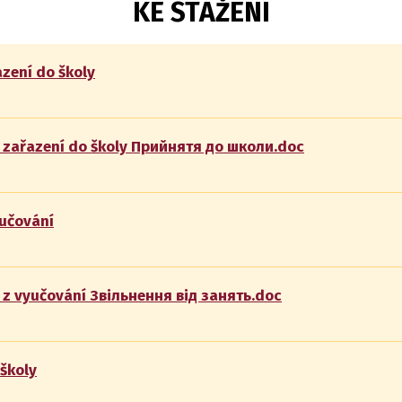
KE STAŽENÍ
zení do školy
 zařazení do školy Прийнятя до школи.doc
yučování
 z vyučování Звільнення від занять.doc
 školy