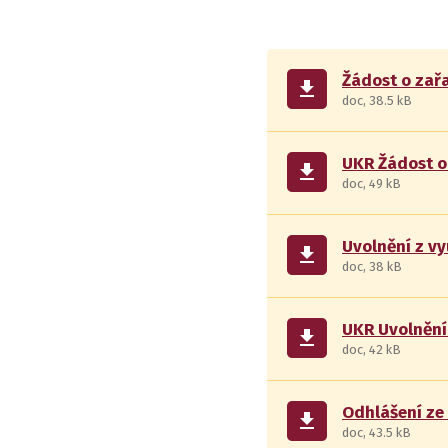
Žádost o zařa
get_app
doc, 38.5 kB
UKR Žádost o
get_app
doc, 49 kB
Uvolnění z v
get_app
doc, 38 kB
UKR Uvolnění
get_app
doc, 42 kB
Odhlášení ze
get_app
doc, 43.5 kB