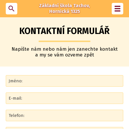
Základní škola Tachov,
search
Toggl
Hornická 1325
navig
KONTAKTNÍ FORMULÁŘ
Napište nám nebo nám jen zanechte kontakt
a my se vám ozveme zpět
Jméno:
E-mail:
Telefon: