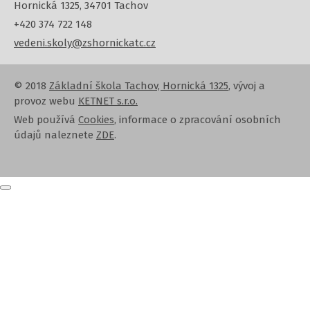
Hornická 1325, 34701 Tachov
+420 374 722 148
vedeni.skoly@zshornickatc.cz
© 2018
Základní škola Tachov, Hornická 1325
, vývoj a
provoz webu
KETNET s.r.o.
Web používá
Cookies
, informace o zpracování osobních
údajů naleznete
ZDE
.