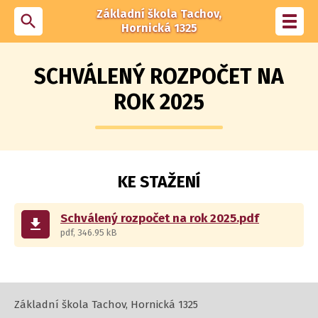
Základní škola Tachov,
search
Toggl
Hornická 1325
navig
SCHVÁLENÝ ROZPOČET NA
ROK 2025
KE STAŽENÍ
Schválený rozpočet na rok 2025.pdf
get_app
pdf, 346.95 kB
Základní škola Tachov, Hornická 1325