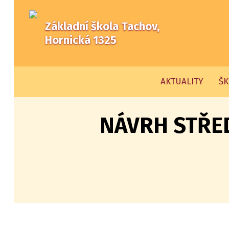
Základní škola Tachov,
Hornická 1325
AKTUALITY
ŠK
NÁVRH STŘE