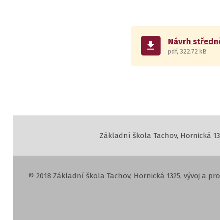
Návrh středn
get_app
pdf, 322.72 kB
Základní škola Tachov, Hornická 13
© 2018
Základní škola Tachov, Hornická 1325
, vývoj a p