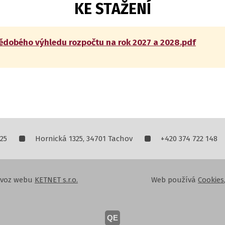
KE STAŽENÍ
ědobého výhledu rozpočtu na rok 2027 a 2028.pdf
25
Hornická 1325, 34701 Tachov
+420 374 722 148
rovoz webu
KETNET s.r.o.
Web používá
Cookies
QE