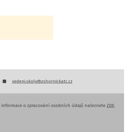
vedeni.skoly@zshornickatc.cz
, informace o zpracování osobních údajů naleznete
ZDE
.