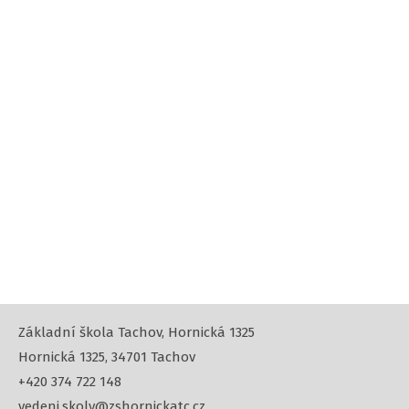
Základní škola Tachov, Hornická 1325
Hornická 1325, 34701 Tachov
+420 374 722 148
vedeni.skoly@zshornickatc.cz