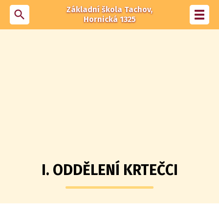
Základní škola Tachov,
search
Toggl
Hornická 1325
navig
I. ODDĚLENÍ KRTEČCI